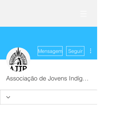
Mais ações
Mensagem
Seguir
Associação de Jovens Indígenas Pataxó