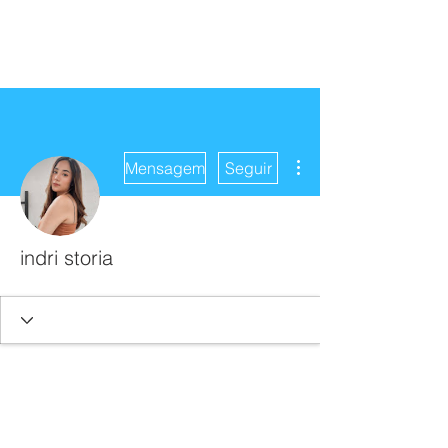
Mais ações
Mensagem
Seguir
indri storia